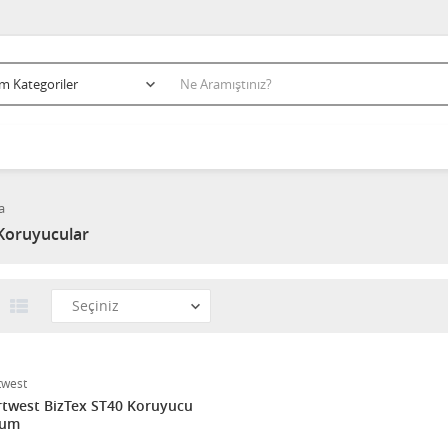
a
Koruyucular
twest
BizTex ST40 Koruyucu
lum