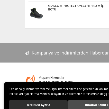
GIASCO M-PROTECTION S3 HI HRO M İŞ
BOTU
Kampanya ve İndirimlerden Haberdar
Müşteri Hizmetleri
0 216 232 2 532
Size daha iyi hizmet verebilmek için internet sitemizde çerezler kullanılma
Politikaları Aydınlatma Metni’ni okuyabilir ve dilerseniz tercihlerinizi değişti
Adres
ABDURRAHMANGAZİ MAH. MADIMAK SOK. NO:5/A SANCAK
Tercihleri Ayarla
Tümünü Kabul E