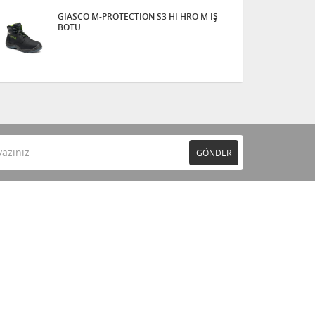
GIASCO M-PROTECTION S3 HI HRO M İŞ
BOTU
GÖNDER