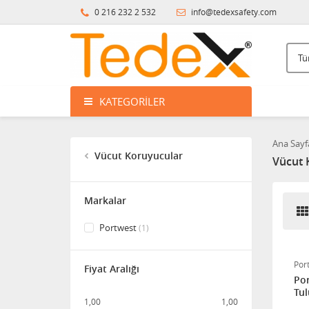
0 216 232 2 532
info@tedexsafety.com
KATEGORILER
Ana Sayf
Vücut Koruyucular
Vücut 
Markalar
Portwest
(1)
Por
Fiyat Aralığı
Portwest 
Tu
1,00
1,00