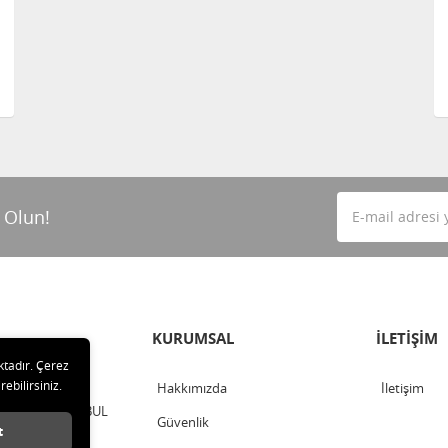
 Olun!
KURUMSAL
İLETİŞİM
ktadır. Çerez
rebilirsiniz.
Hakkımızda
İletişim
TEPE / İSTANBUL
Güvenlik
t