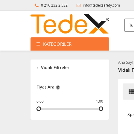
0 216 232 2 532
info@tedexsafety.com
KATEGORILER
Ana Sayf
Vidalı Filtreler
Vidalı F
Fiyat Aralığı
0,00
1,00
Spa