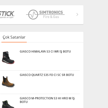
Çok Satanlar
GIASCO HIMALAYA S3 CI WR İŞ BOTU
GIASCO QUARTZ S3S FO CI SC SR BOTU
GIASCO M-PROTECTION S3 HI HRO M İŞ
BOTU