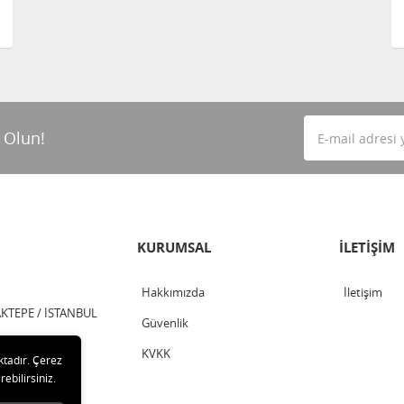
 Olun!
KURUMSAL
İLETİŞİM
Hakkımızda
İletişim
TEPE / İSTANBUL
Güvenlik
KVKK
ktadır. Çerez
rebilirsiniz.