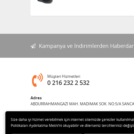
Kampanya ve İndirimlerden Haberdar
Müşteri Hizmetleri
0 216 232 2 532
Adres
ABDURRAHMANGAZİ MAH. MADIMAK SOK. NO:5/A SANCAK
Size daha iyi hizmet verebilmek için internet sitemizde çerezler kullanılma
Politikaları Aydınlatma Metni’ni okuyabilir ve dilerseniz tercihlerinizi değişti