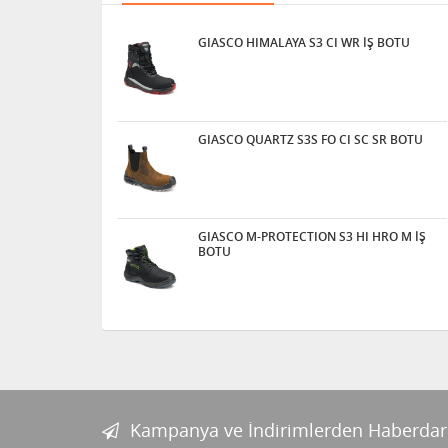
GIASCO HIMALAYA S3 CI WR İŞ BOTU
GIASCO QUARTZ S3S FO CI SC SR BOTU
GIASCO M-PROTECTION S3 HI HRO M İŞ
BOTU
Kampanya ve İndirimlerden Haberdar