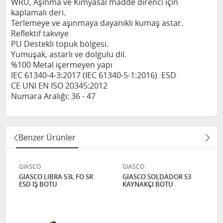
WRU, Aşınma ve Kimyasal madde direnci için
kaplamalı deri.
Terlemeye ve aşınmaya dayanıklı kumaş astar.
Reflektif takviye
PU Destekli topuk bölgesi.
Yumuşak, astarlı ve dolgulu dil.
%100 Metal içermeyen yapı
IEC 61340-4-3:2017 (IEC 61340-5-1:2016) ESD
CE UNI EN ISO 20345:2012
Numara Aralığı: 36 - 47
Benzer Ürünler
GIASCO
GIASCO
GIASCO LIBRA S3L FO SR
GIASCO SOLDADOR S3
ESD İŞ BOTU
KAYNAKÇI BOTU