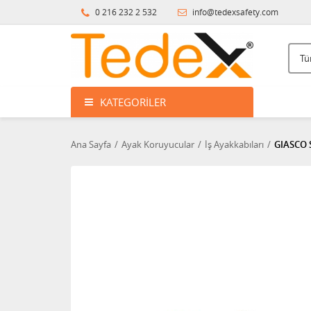
0 216 232 2 532
info@tedexsafety.com
KATEGORILER
Ana Sayfa
Ayak Koruyucular
İş Ayakkabıları
GIASCO 