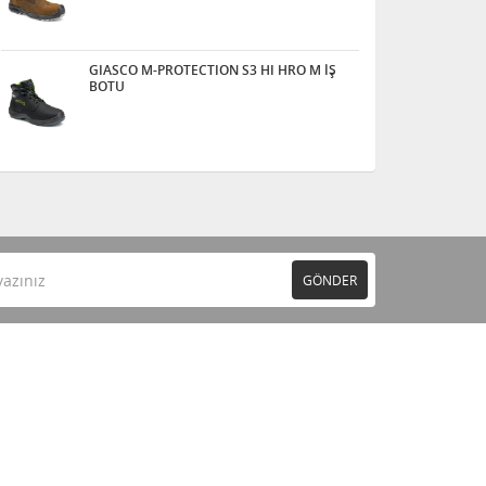
GIASCO M-PROTECTION S3 HI HRO M İŞ
BOTU
GÖNDER