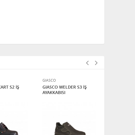
GIASCO
GIASCO
ART S2 İŞ
GIASCO WELDER S3 İŞ
GIASCO BE
AYAKKABISI
SAFE S2 ESD