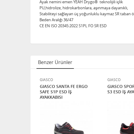
Ayak nemini emen YEAH Drygo® teknolijili içlik
PU,hidrolize, hidrokarbonlara, aşınmaya dayanıklı,
Stabiliteyi sağlayan üç yoğunluklu kaymaz SR taban öz
Beden Aralığı 36/47
CE EN ISO 20345:2022 S1PL FO SR ESD
Benzer Ürünler
GIASCO
GIASCO
S1P ESD İş
GIASCO SANTA FE ERGO
GIASCO SPOR
SAFE S1P ESD İŞ
S3 ESD İŞ AY
AYAKKABISI