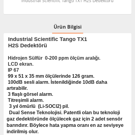
Industrial Scientific Tango TX1 H2S Dedektörü
Ürün Bilgisi
Industrial Scientific Tango TX1
H2S Dedektörü
Hidrojen Sülfür 0-200 ppm ölçüm aralığı.
LCD ekran.
IP 67
99 x 51 x 35 mm ölçülerinde 126 gram.
100dB sesli alarm. İstenildiğinde 10dB daha
artırabilir.
3 flaşlı görsel alarm.
Titreşimli alarm.
3 yıl ömürl
ü (Li-SOCl2) pil.
Dual Sense Teknolojisi. Patentli olan bu teknoloji
gaz dedektöründe ölçülecek gaz için 2 adet sensör
barındırır. Böylece hata yapma oranı en az seviyeye
indirilmiş olur.