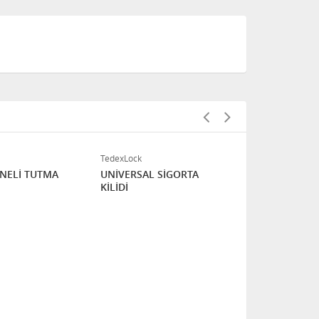
TedexLock
TedexLock
ANELİ TUTMA
UNİVERSAL SİGORTA
KELEPÇELİ 
KİLİDİ
ŞALTER KİL