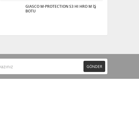
GIASCO M-PROTECTION S3 HI HRO M İŞ
BOTU
GÖNDER