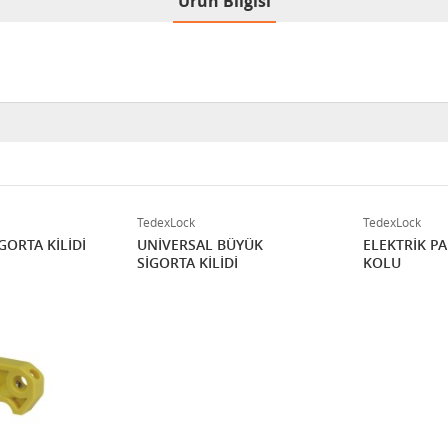
Ürün Bilgisi
TedexLock
TedexLock
GORTA KİLİDİ
UNİVERSAL BÜYÜK
ELEKTRİK P
SİGORTA KİLİDİ
KOLU