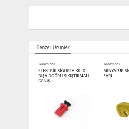
Benzer Ürünler
TedexLock
TedexLock
ORTA KİLİDİ
ELEKTRİK SİGORTA KİLİDİ
MİNYATÜR Sİ
IKIŞTIRMALI
DIŞA DOĞRU SIKIŞTIRMALI
SARI
GENİŞ