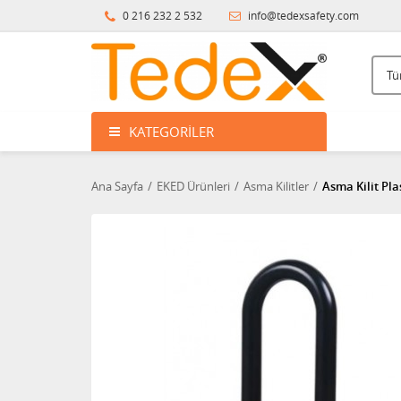
0 216 232 2 532
info@tedexsafety.com
KATEGORILER
Ana Sayfa
EKED Ürünleri
Asma Kilitler
Asma Kilit Pla