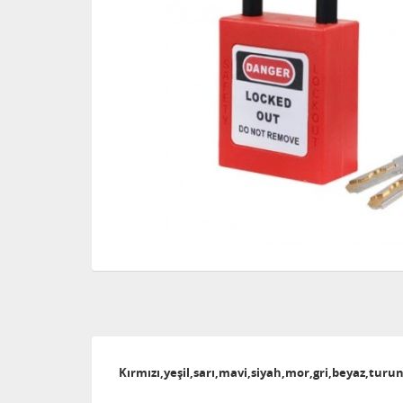
Kırmızı,yeşil,sarı,mavi,siyah,mor,gri,beyaz,turu