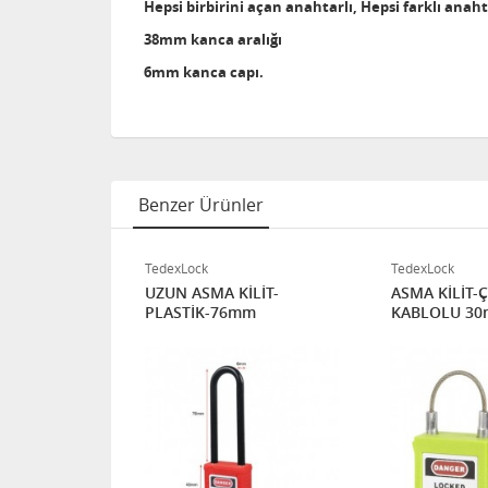
Hepsi birbirini açan anahtarlı,
Hepsi farklı anaht
38mm kanca aralığı
6mm kanca capı.
Benzer Ürünler
TedexLock
TedexLock
METAL
UZUN ASMA KİLİT-
ASMA KİLİT-Ç
PLASTİK-76mm
KABLOLU 3