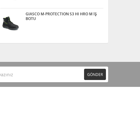
GIASCO M-PROTECTION S3 HI HRO M İŞ
BOTU
GÖNDER