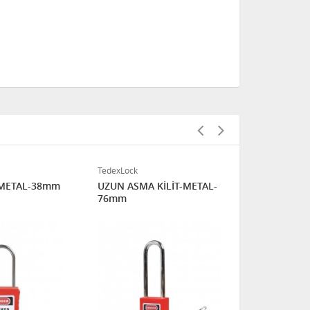
TedexLock
TedexLock
-METAL-38mm
UZUN ASMA KİLİT-METAL-
ASMA KİLİT
76mm
38mm-İNCE