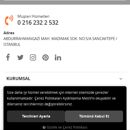
Müşteri Hizmetleri
0 216 232 2 532
Adres
ABDURRAHMANGAZİ MAH. MADIMAK SOK. NO:5/A SANCAKTEPE /
İSTANBUL
KURUMSAL
İLETİŞİM
Size daha iyi hizmet verebilmek için internet sitemizde çerezler
kullanılmaktadır. Çerez Politikaları Aydınlatma Metni’ni okuyabilir ve
dilerseniz tercihlerinizi değiştirebilirsiniz.
© 2020 TEDEX İŞ GÜVENLİĞİ SAN.TİC.LTD.ŞTİ Tüm hakları saklıdır.
Tercihleri Ayarla
Tümünü Kabul Et
Gizlilik ve Çerez Politikası