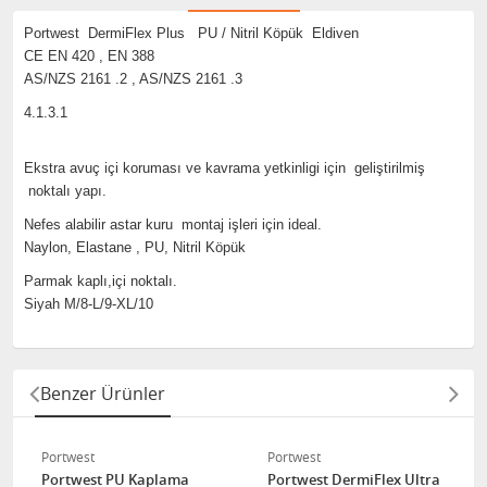
Portwest DermiFlex Plus PU / Nitril Köpük Eldiven
CE EN 420 , EN 388
AS/NZS 2161 .2 , AS/NZS 2161 .3
4.1.3.1
Ekstra avuç içi koruması ve kavrama yetkinligi için geliştirilmiş
noktalı yapı.
Nefes alabilir astar kuru montaj işleri için ideal.
Naylon, Elastane , PU, Nitril Köpük
Parmak kaplı,içi noktalı.
Siyah M/8-L/9-XL/10
Benzer Ürünler
Portwest
Portwest
Portwest PU Kaplama
Portwest DermiFlex Ultra