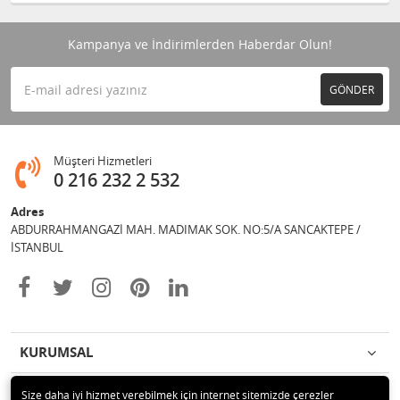
Kampanya ve İndirimlerden Haberdar Olun!
GÖNDER
Müşteri Hizmetleri
0 216 232 2 532
Adres
ABDURRAHMANGAZİ MAH. MADIMAK SOK. NO:5/A SANCAKTEPE /
İSTANBUL
KURUMSAL
İLETİŞİM
Size daha iyi hizmet verebilmek için internet sitemizde çerezler