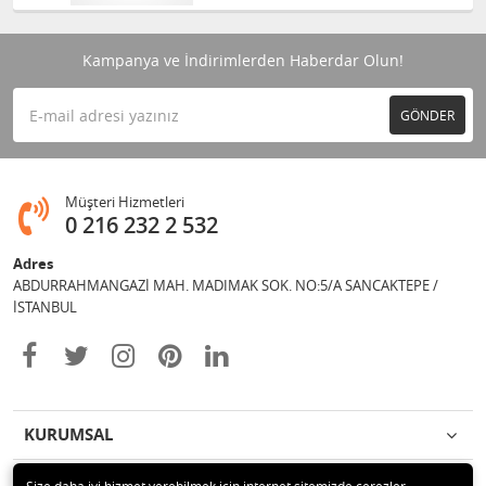
Kampanya ve İndirimlerden Haberdar Olun!
GÖNDER
Müşteri Hizmetleri
0 216 232 2 532
Adres
ABDURRAHMANGAZİ MAH. MADIMAK SOK. NO:5/A SANCAKTEPE /
İSTANBUL
KURUMSAL
İLETİŞİM