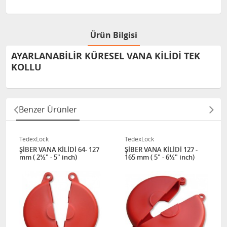
Ürün Bilgisi
AYARLANABİLİR KÜRESEL VANA KİLİDİ TEK
KOLLU
Benzer Ürünler
TedexLock
TedexLock
ŞİBER VANA KİLİDİ 64- 127
ŞİBER VANA KİLİDİ 127 -
mm ( 2½" - 5" inch)
165 mm ( 5" - 6½" inch)