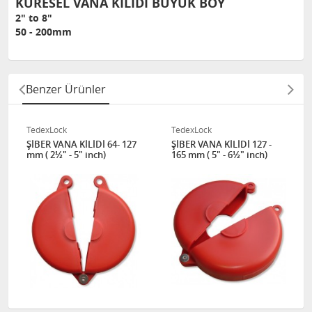
KÜRESEL VANA KİLİDİ BÜYÜK BOY
2" to 8"
50 - 200mm
Benzer Ürünler
TedexLock
TedexLock
ŞİBER VANA KİLİDİ 64- 127
ŞİBER VANA KİLİDİ 127 -
mm ( 2½" - 5" inch)
165 mm ( 5" - 6½" inch)