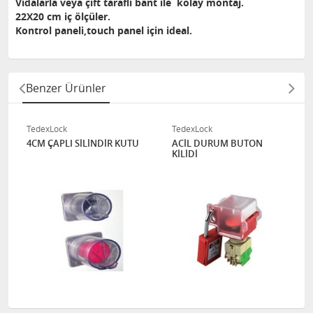
Vidalarla veya çift taraflı bant ile kolay montaj.
22X20 cm iç ölçüler.
Kontrol paneli,touch panel için ideal.
Benzer Ürünler
TedexLock
TedexLock
4CM ÇAPLI SİLİNDİR KUTU
ACİL DURUM BUTON
KİLİDİ