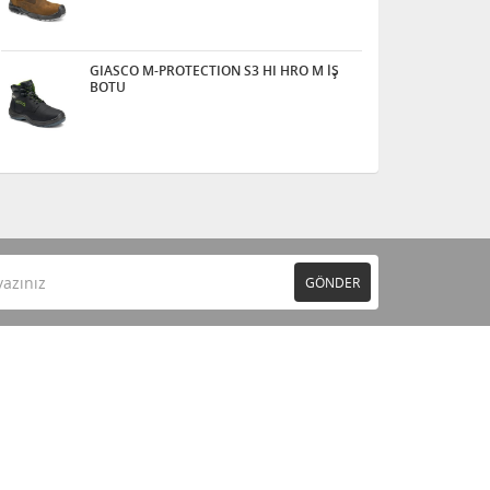
GIASCO M-PROTECTION S3 HI HRO M İŞ
BOTU
GÖNDER