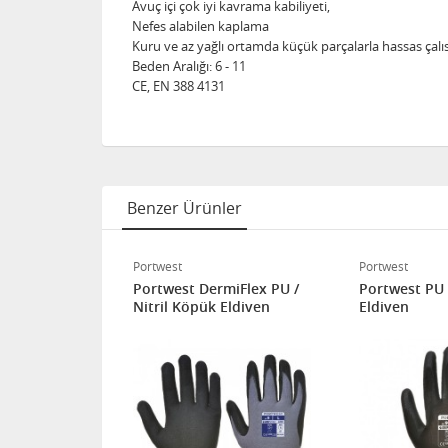
Avuç içi çok iyi kavrama kabiliyeti,
Nefes alabilen kaplama
Kuru ve az yağlı ortamda küçük parçalarla hassas çalıs
Beden Aralığı: 6 - 11
CE, EN 388 4131
Benzer Ürünler
Portwest
Portwest
miFlex Plus
Portwest DermiFlex PU /
Portwest PU
öpük Eldiven
Nitril Köpük Eldiven
Eldiven