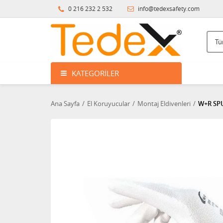
0 216 232 2 532
info@tedexsafety.com
KATEGORILER
Ana Sayfa
El Koruyucular
Montaj Eldivenleri
W+R SPU