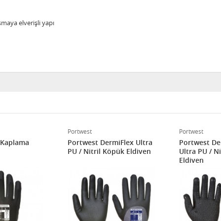
maya elverişli yapı
Portwest
Portwest
 Kaplama
Portwest DermiFlex Ultra
Portwest Dermi
PU / Nitril Köpük Eldiven
Ultra PU / Nitril Köpük
Eldiven