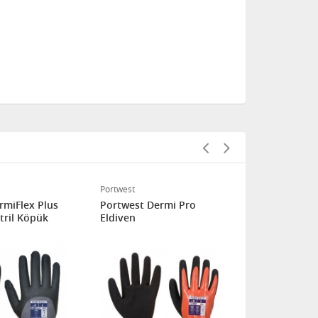
Portwest
W+R
Flex Plus
Portwest Dermi Pro
W+R ECOMA
Eldiven
ESD İŞ ELDİ