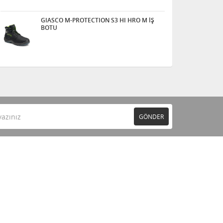
GIASCO M-PROTECTION S3 HI HRO M İŞ
BOTU
GÖNDER