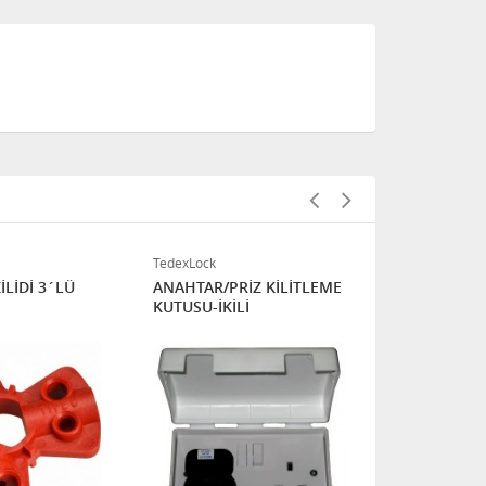
TedexLock
TedexLock
LİDİ 3´LÜ
ANAHTAR/PRİZ KİLİTLEME
ENDÜSTRİYE
KUTUSU-İKİLİ
KİLİDİ