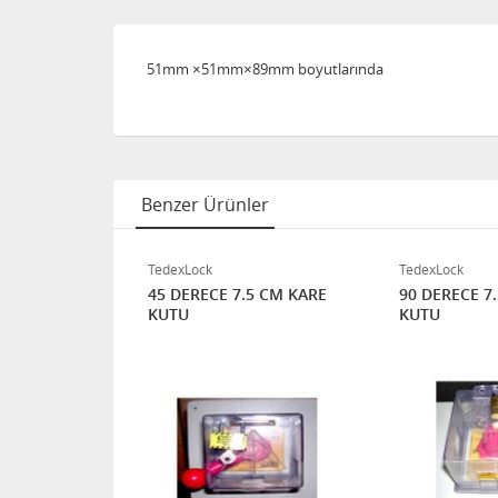
51mm ×51mm×89mm boyutlarında
Benzer Ürünler
TedexLock
TedexLock
UTU
45 DERECE 7.5 CM KARE
90 DERECE 7
KUTU
KUTU