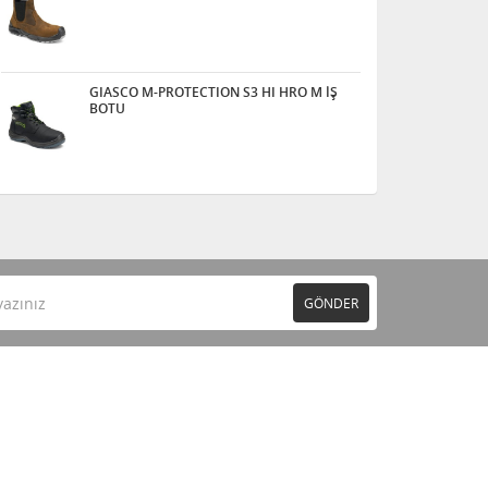
GIASCO M-PROTECTION S3 HI HRO M İŞ
BOTU
GÖNDER