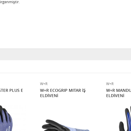
dirgenmiştir.
W+R
W+R
TER PLUS E
W+R ECOGRIP MITAR İŞ
W+R MANDU
ELDİVENİ
ELDİVENİ