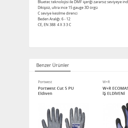
Bluetec teknolojisi ile DMF içeriği zararsız seviyeye in
Dikişsiz, ultra ince 15 gauge 3D örgü
C seviye kesilme direnci
Beden Aralığı: 6 - 12
CE, EN 388 4 X 3 3 C
Benzer Ürünler
Portwest
W+R
 3 PU
Portwest Cut 5 PU
W+R ECOMAS
Eldiven
İŞ ELDİVENİ