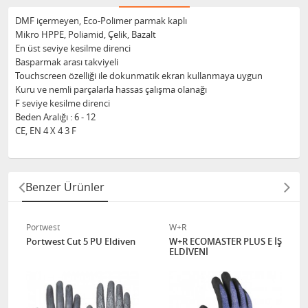
DMF içermeyen, Eco-Polimer parmak kaplı
Mikro HPPE, Poliamid, Çelik, Bazalt
En üst seviye kesilme direnci
Basparmak arası takviyeli
Touchscreen özelliği ile dokunmatik ekran kullanmaya uygun
Kuru ve nemli parçalarla hassas çalışma olanağı
F seviye kesilme direnci
Beden Aralığı : 6 - 12
CE, EN 4 X 4 3 F
Benzer Ürünler
Portwest
W+R
Portwest Cut 5 PU Eldiven
W+R ECOMASTER PLUS E İŞ
ELDİVENİ