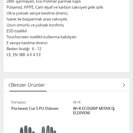
DMF içermeyen, Eco-Polimer parmak kaplı
Poliamid, HPPE, Cam elyaf ve karbon takviyeli çelik iplik
Ultra yüksek seviye kesilme direnci,
İsaret ile basparmak arası takviyeli,
Uzun ömürlü ve yüksek konforlu
ESD özellikli
Touchscreen özellikli kullanma kabiliyeti
E seviye kesilme direnci
Beden Aralığı : 6 - 12
CE, EN 388 4 X 4 3 E
Benzer Ürünler
Portwest
W+R
Portwest Cut 5 PU Eldiven
W+R ECOGRIP MITAR İŞ
ELDİVENİ